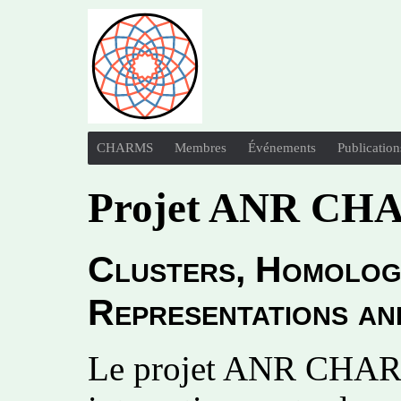
CHARMS
Membres
Événements
Publication
Projet ANR C
Clusters, Homolog
Representations a
Le projet ANR CHARMS